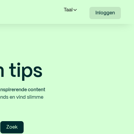
Taal
Inloggen
n tips
inspirerende content
ends en vind slimme