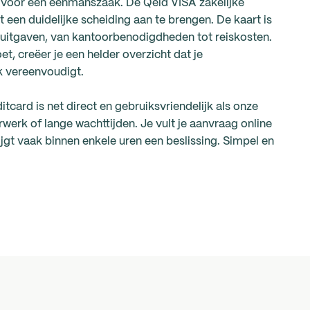
oor een eenmanszaak. De Qeld VISA zakelijke
t een duidelijke scheiding aan te brengen. De kaart is
ke uitgaven, van kantoorbenodigdheden tot reiskosten.
et, creëer je een helder overzicht dat je
jk vereenvoudigt.
tcard is net direct en gebruiksvriendelijk als onze
werk of lange wachttijden. Je vult je aanvraag online
ijgt vaak binnen enkele uren een beslissing. Simpel en