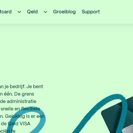
itcard
Qeld
Groeiblog
Support
 je bedrijf. Je bent
in één. De grens
 de administratie
nelle en flexibele
n. Gelukkig is er een
j: de Qeld VISA
nciën te