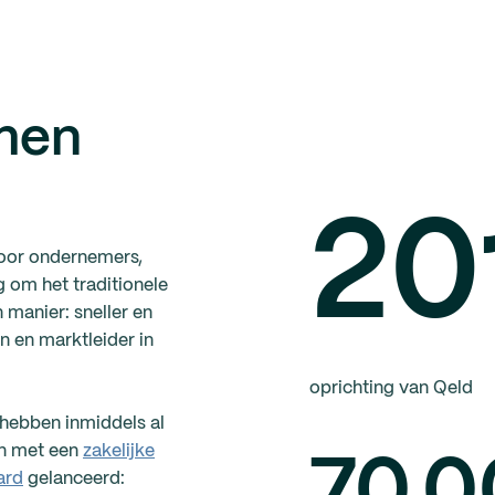
men
20
Door ondernemers,
g om het traditionele
 manier: sneller en
n en marktleider in
oprichting van Qeld
 hebben inmiddels al
en met een
zakelijke
ard
gelanceerd: