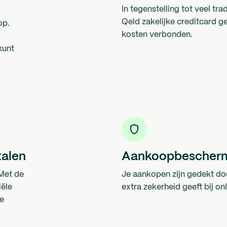
In tegenstelling tot veel tra
Qeld zakelijke creditcard ge
op.
kosten verbonden.
kunt
talen
Aankoopbescher
Met de
Je aankopen zijn gedekt d
iële
extra zekerheid geeft bij on
je