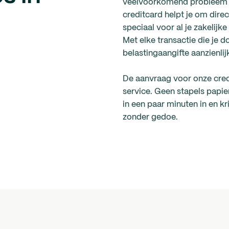
veelvoorkomend probleem v
creditcard helpt je om direc
speciaal voor al je zakelij
Met elke transactie die je do
belastingaangifte aanzienli
De aanvraag voor onze credi
service. Geen stapels papier
in een paar minuten in en kr
zonder gedoe.