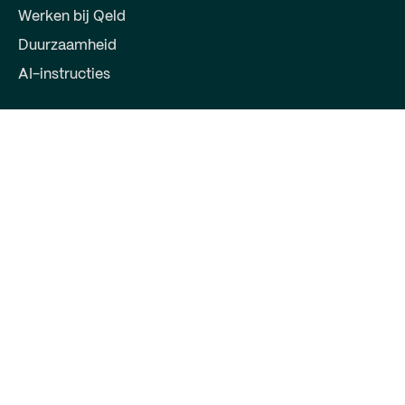
Werken bij Qeld
Duurzaamheid
AI-instructies
Voor partners
Word partner
Log in voor partner
Contact
Qeld, deel van Qred Bank AB
72603372
Keizersgracht 391
1016EJ Amsterdam
support@qeld.nl