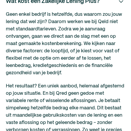
Wat kost een Zakelijke Lening Plus?
Geen enkel bedrijf is hetzelfde, dus waarom zou jouw
lening dat wel zijn? Daarom werken we bij Qeld niet
met standaardtarieven. Zodra we je aanvraag
ontvangen, gaan we direct aan de slag met een op
maat gemaakte kostenberekening. We kijken naar
diverse factoren: de looptijd, of je kiest voor vast of
flexibel met de optie om eerder af te lossen, het
leenbedrag, kredietgeschiedenis en de financiële
gezondheid van je bedrijf.
Het resultaat? Een uniek aanbod, helemaal afgestemd
op jouw situatie. En bij Qred geen gedoe met
variabele rente of wisselende aflossingen. Je betaalt
simpelweg hetzelfde bedrag elke maand. Dit bestaat
uit maandelijkse gebruikskosten van de lening en een
vaste aflossing op het geleende bedrag - zonder
verborgen kosten of verrassingen. Zo weet je precies