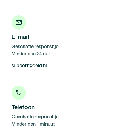
op om de aanvraag te bespreken.
Is de kredietwaardigheid in orde? Dan ontvangt de
ondernemer een gepersonaliseerde offerte die digitaal
ondertekend kan worden met iDIN. Wij maken, bij
E-mail
digitale ondertekening, het leenbedrag diezelfde dag
nog over. Snel, simpel en veilig.
Geschatte responstijd
Minder dan 24 uur
Wat kost lenen via Qeld?
support@qeld.nl
Qeld heeft geen standaardtarief, maar beoordeelt
iedere kredietaanvraag individueel. Dit betekent dat
iedere ondernemer een gepersonaliseerd aanbod
ontvangt.
Je betaalt bij Qeld een vaste maandelijkse prijs voor
Telefoon
het gebruikmaken van de lening, plus een vast
Geschatte responstijd
aflossingsbedrag. Zodoende weet een ondernemer
Minder dan 1 minuut
precies wat hij/zij iedere maand kwijt is, zonder