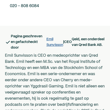
verborgen kosten of ingewikkelde rentetarieven.
020 - 808 6084
Waarom Qeld?
Kleine ondernemers hebben veelal moeite om
financiering te regelen via traditionele banken. Ze
Pagina geschreven
Emil
Qeld, een onderdeel
worden afgekeurd, omdat het leenbedrag te laag is of
en gefactcheckt
|
CEO
Sunvisson
van Qred Bank AB.
krijgen te maken met een wekenlang proces. Daarom
door
is Qeld de slimme oplossing voor het mkb: flexibele
Emil Sunvisson is CEO en medeoprichter van Qred
financiering voor kleine ondernemers, binnen een dag
Bank. Emil heeft een M.Sc. van het Royal Institute of
uitbetaald.
Technology en een MBA van de Stockholm School of
Economics. Emil is een serie-ondernemer en was
We hebben geïnvesteerd in een modern online
eerder onder andere CEO van Cherry en mede-
systeem dat volledig onafhankelijk is van dure
oprichter van Yggdrasil Gaming. Emil is niet alleen een
kantoren en handmatige tussenstappen. Door
veelgevraagd spreker op conferenties en
gegevens uit honderden bronnen te analyseren,
evenementen, hij is ook regelmatig te gast op
kunnen we een aanvraag direct beoordelen en snel
podcasts om te praten over bedrijfsfinanciering en
schakelen. Geen ander bedrijf verleent en keert