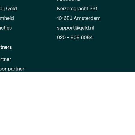
bij Qeld
Keizersgracht 391
amheid
1016EJ Amsterdam
ucties
support@qeld.nl
020 - 808 6084
tners
rtner
oor partner