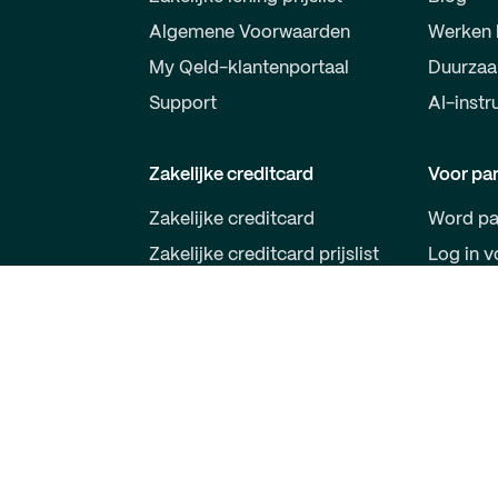
Algemene Voorwaarden
Werken 
My Qeld-klantenportaal
Duurza
Support
AI-instr
Zakelijke creditcard
Voor par
Zakelijke creditcard
Word pa
Zakelijke creditcard prijslist
Log in v
Algemene Voorwaarden
Qeld VISA
Qeld App
Support