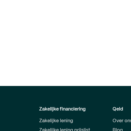
Zakelijke financiering
Qeld
Zakelijke lening
Over on
Zakelijke lening prijslist
Blog