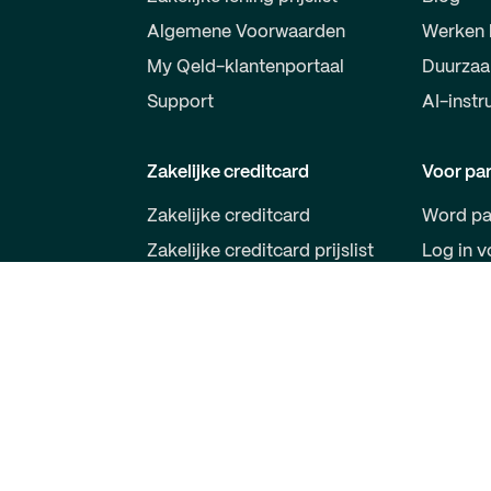
Algemene Voorwaarden
Werken 
My Qeld-klantenportaal
Duurza
Support
AI-instr
Zakelijke creditcard
Voor par
Zakelijke creditcard
Word pa
Zakelijke creditcard prijslist
Log in v
Algemene Voorwaarden
Qeld VISA
Qeld App
Support