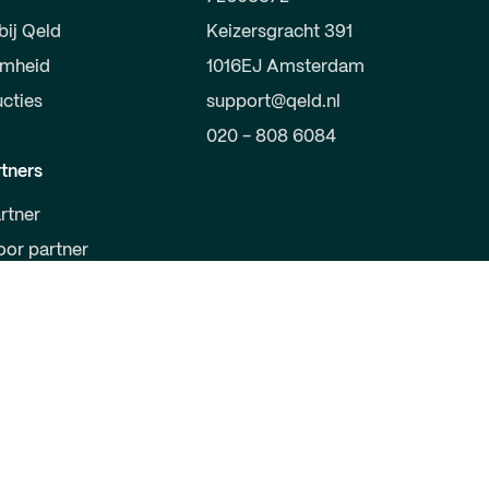
bij Qeld
Keizersgracht 391
amheid
1016EJ Amsterdam
ucties
support@qeld.nl
020 - 808 6084
tners
rtner
oor partner