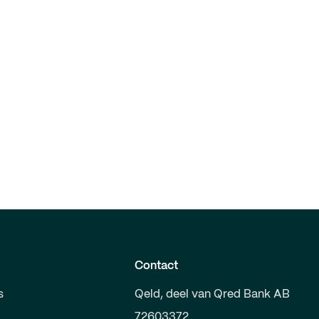
Contact
s
Qeld, deel van Qred Bank AB
72603372