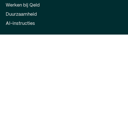
Werken bij Qeld
Duurzaamheid
AI-instructies
Voor partners
Word partner
Log in voor partner
Contact
Qeld, deel van Qred Bank AB
72603372
Keizersgracht 391
1016EJ Amsterdam
support@qeld.nl