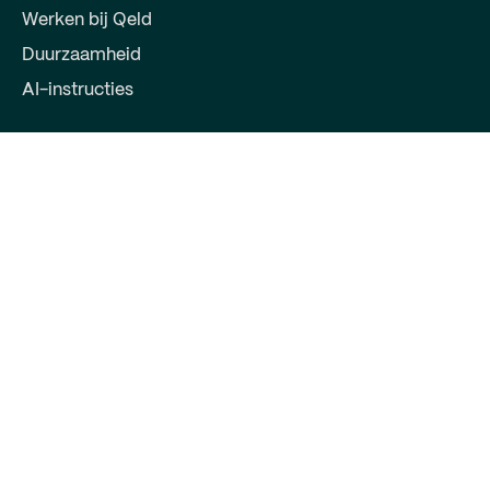
Werken bij Qeld
Duurzaamheid
AI-instructies
Voor partners
Word partner
Log in voor partner
Contact
Qeld, deel van Qred Bank AB
72603372
Keizersgracht 391
1016EJ Amsterdam
support@qeld.nl