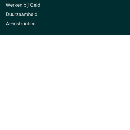
Werken bij Qeld
Duurzaamheid
AI-instructies
Voor partners
Word partner
Log in voor partner
Contact
Qeld, deel van Qred Bank AB
72603372
Keizersgracht 391
1016EJ Amsterdam
support@qeld.nl