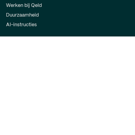
Werken bij Qeld
Duurzaamheid
AI-instructies
Voor partners
Word partner
Log in voor partner
Contact
Qeld, deel van Qred Bank AB
72603372
Keizersgracht 391
1016EJ Amsterdam
support@qeld.nl