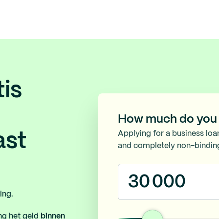
is
How much do you 
Applying for a business loa
ast
and completely non-bindin
ing.
ng het geld
binnen