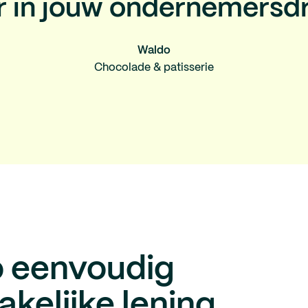
r in jouw ondernemersd
Waldo
Chocolade & patisserie
zo eenvoudig
kelijke lening