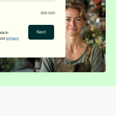
500 000
Next
ta in
 our
privacy