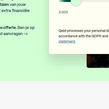
talen
van jouw
 extra financiële
3 000
de offerte.
Ben je op
Qeld processes your personal da
nd aanvragen ->
accordance with the GDPR and
statement
.